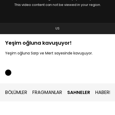
This video content can not be viewed in your region.
US
Yeşim oğluna kavuşuyor!
Yeşim oğluna Sarp ve Mert sayesinde kavuşuyor.
BÖLÜMLER
FRAGMANLAR
SAHNELER
HABERLE