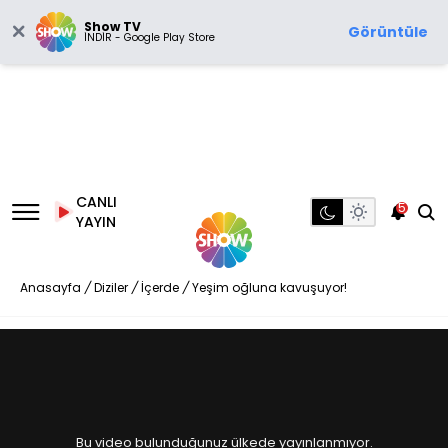
Show TV
Görüntüle
İNDİR - Google Play Store
CANLI
5
YAYIN
Anasayfa
/
Diziler
/
İçerde
/
Yeşim oğluna kavuşuyor!
Bu video bulunduğunuz ülkede yayınlanmıyor.