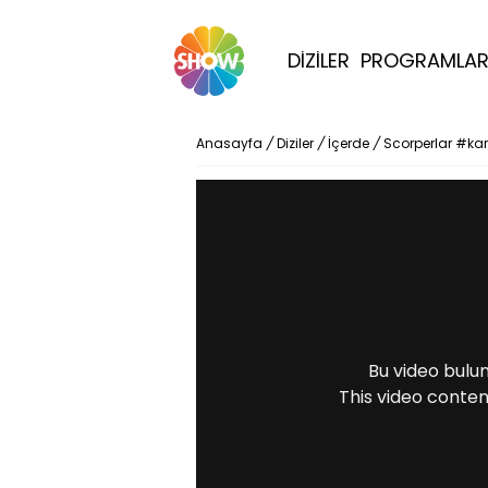
DİZİLER
PROGRAMLA
Anasayfa
/
Diziler
/
İçerde
/
Scorperlar #kar
Bu video bulu
This video conten