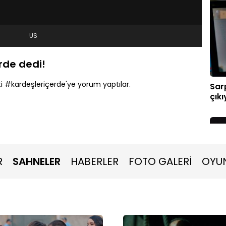
US
rde dedi!
ti #kardeşleriçerde'ye yorum yaptılar.
Sar
çıkı
R
SAHNELER
HABERLER
FOTO GALERİ
OYU
Dav