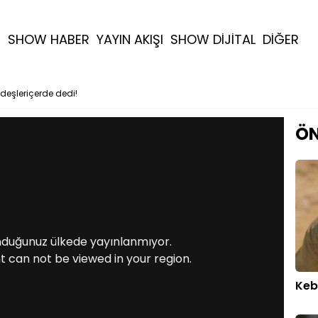
R
SHOW HABER
YAYIN AKIŞI
SHOW DİJİTAL
DİĞER
deşleriçerde dedi!
ÖN
nduğunuz ülkede yayınlanmıyor.
t can not be viewed in your region.
Keb