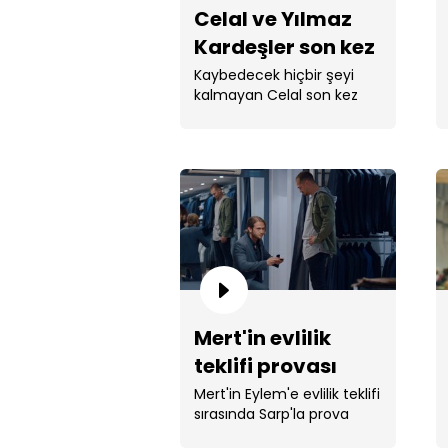
Celal ve Yılmaz
Kardeşler son kez
hesaplaşıyor!
Kaybedecek hiçbir şeyi
kalmayan Celal son kez
Yılmaz Kardeşlerden
hesap soruyor.
Mert'in evlilik
teklifi provası
Mert'in Eylem'e evlilik teklifi
sırasında Sarp'la prova
yapıyorlar