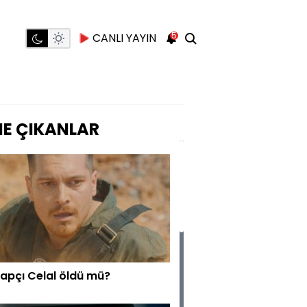
5
CANLI YAYIN
E ÇIKANLAR
apçı Celal öldü mü?