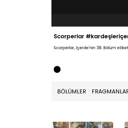
Scorperlar #kardeşleriçe
Scorperlar, İçerde'nin 38. Bölüm etike
BÖLÜMLER
FRAGMANLA