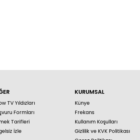
lerden İçerde finali tahminleri!
ĞER
KURUMSAL
w TV Yıldızları
Künye
şvuru Formları
Frekans
mek Tarifleri
Kullanım Koşulları
elsiz İzle
Gizlilik ve KVK Politikası