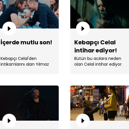
İçerde mutlu son!
Kebapçı Celal
intihar ediyor!
Davu
Kebapçı Celal'den
Bütün bu acılara neden
intikamlarını alan Yılmaz
olan Celal intihar ediyor.
Kardeşler artık bir daha hiç
...
Mini