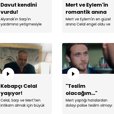
Davut kendini
Mert ve Eylem'in
vurdu!
romantik anına
Celal gölge
Alyanak'ın Sarp'ın
Mert ve Eylem'in en güzel
yardımına yetişmesiyle
anına Celal engel oldu ve
düşürdü
yalnız kalan Davut kendini
Mert'i ele geçirdi.
vurdu.
Mer
Cel
Kebapçı Celal
"Teslim
yaşıyor!
olacağım..."
Celal, Sarp ve Mert'ten
Mert yaptığı hatalardan
Mert
intikam almak için büyük
dolayı polise teslim olmayı
bir tuzak kuruyor.
düşünüyor.