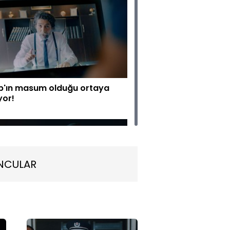
p'ın masum olduğu ortaya
yor!
NCULAR
ut kendini vurdu!