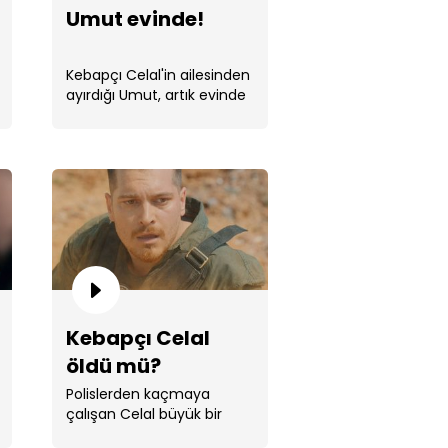
Umut evinde!
Kebapçı Celal'in ailesinden
ayırdığı Umut, artık evinde
ailesiyle!
t ve Eylem'in romantik anına
al gölge düşürdü
Kebapçı Celal
öldü mü?
Polislerden kaçmaya
'in evlilik teklifi provası
çalışan Celal büyük bir
kaza geçirir.