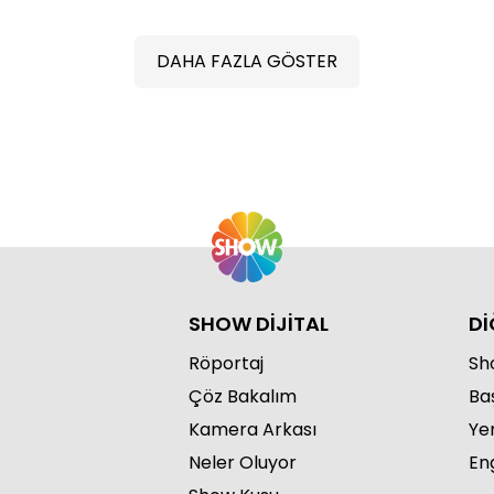
DAHA FAZLA GÖSTER
Ünlü
SHOW DİJİTAL
Dİ
Röportaj
Sho
Çöz Bakalım
Ba
Kamera Arkası
Ye
Neler Oluyor
Eng