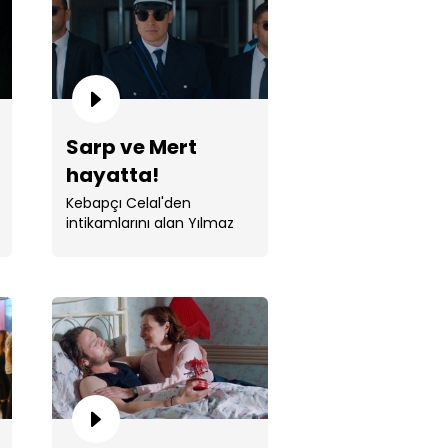
Sarp ve Mert
hayatta!
t, Kebapçı Celal'i kaçırıyor!
Kebapçı Celal'den
intikamlarını alan Yılmaz
kardeşler birarada!
k ölüyor!