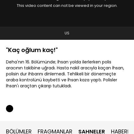
This video content can not be viewed in your region.
US
"Kaç oğlum kaç!"
Deha'nın 16. Bölümünde; İhsan yolda ilerlerken polis
aracının takibine uğradı. Hasta nakil aracıyla kaçan İhsan,
polisin dur ihbarını dinlemedi. Tehlikeli bir dönemeçte
araba kontrolünü kaybetti ve İhsan kaza yaptı. Polisler
İhsan'ı araçtan çıkarıp tutukladı.
BÖLÜMLER
FRAGMANLAR
SAHNELER
HABERLE