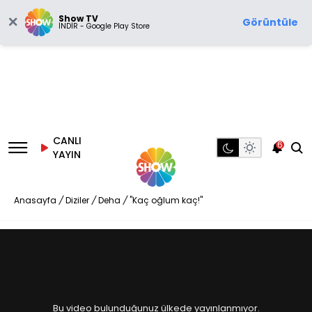
Show TV
Görüntüle
İNDİR - Google Play Store
CANLI
6
YAYIN
Anasayfa
/
Diziler
/
Deha
/
"Kaç oğlum kaç!"
Bu video bulunduğunuz ülkede yayınlanmıyor.