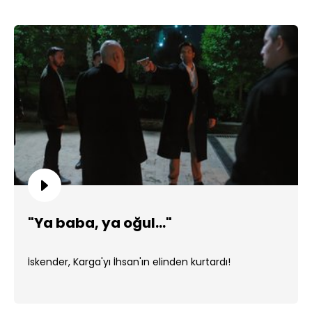
"Ya baba, ya oğul..."
İskender, Karga'yı İhsan'ın elinden kurtardı!