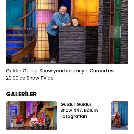
Güldür Güldür Show yeni bölümüyle Cumartesi
Gü
20.00'de Show TV'de.
20
GALERİLER
Güldür Güldür
Show 447. Bölüm
Fotoğrafları