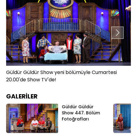
Güldür Güldür Show yeni bölümüyle Cumartesi
Gü
20.00'de Show TV'de!
20
GALERİLER
Güldür Güldür
Show 447. Bölüm
Fotoğrafları