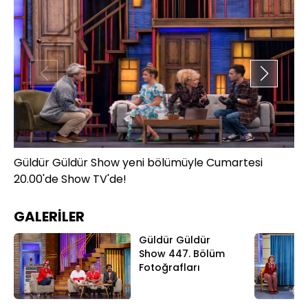
Güldür Güldür Show yeni bölümüyle Cumartesi
Gü
20.00'de Show TV'de!
20
GALERİLER
Güldür Güldür
Show 447. Bölüm
Fotoğrafları