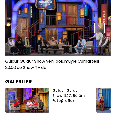
Güldür Güldür Show yeni bölümüyle Cumartesi
Gü
20.00'de Show TV'de!
20
GALERİLER
Güldür Güldür
Show 447. Bölüm
Fotoğrafları