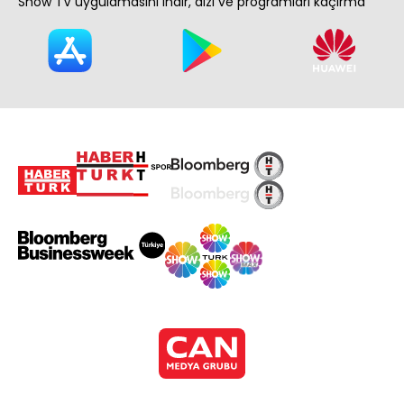
Show TV uygulamasını indir, dizi ve programları kaçırma