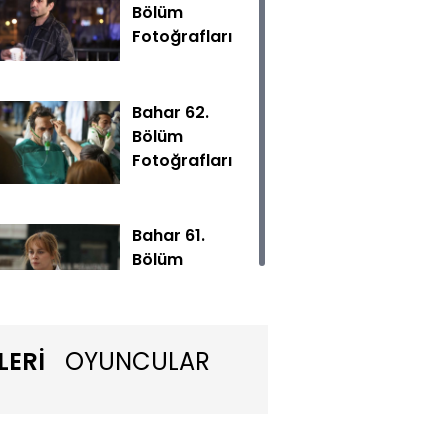
Bölüm
Fotoğrafları
Bahar 62.
Bölüm
Fotoğrafları
p, Evren’in en derin yaralarını yeniden açarken, Bahar on
akat Evren’in verdiği karşılık, Bahar’ın beklediğinden çok f
Bahar 61.
Bölüm
Fotoğrafları
LERİ
OYUNCULAR
Bahar 59.
Bölüm
Fotoğrafları