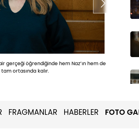
air gerçeği öğrendiğinde hem Naz’ın hem de
Bu kayı
 tam ortasında kalır.
seçer. F
R
FRAGMANLAR
HABERLER
FOTO GA