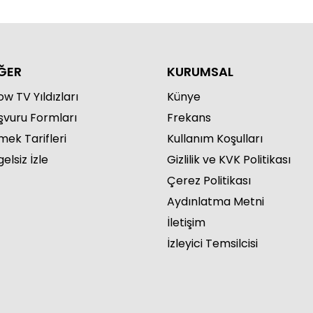
ĞER
KURUMSAL
w TV Yıldızları
Künye
şvuru Formları
Frekans
mek Tarifleri
Kullanım Koşulları
elsiz İzle
Gizlilik ve KVK Politikası
Çerez Politikası
Aydınlatma Metni
İletişim
İzleyici Temsilcisi