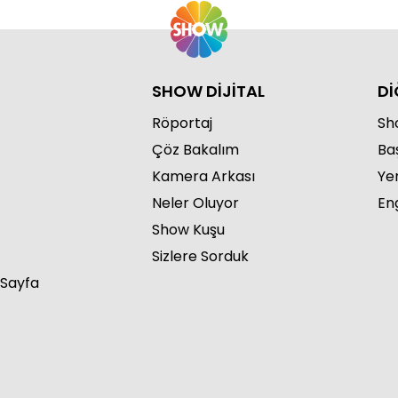
SHOW DİJİTAL
Dİ
Röportaj
Sho
Çöz Bakalım
Ba
Kamera Arkası
Ye
Neler Oluyor
Eng
Show Kuşu
Sizlere Sorduk
 Sayfa