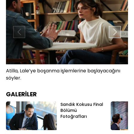
Atilla, Lale’ye boşanma işlemlerine başlayacağını
La
söyler.
Ba
GALERİLER
Sandık Kokusu Final
Bölümü
Fotoğrafları