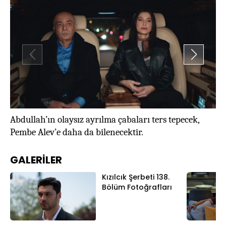
Al
Abdullah’ın olaysız ayrılma çabaları ters tepecek,
tu
Pembe Alev’e daha da bilenecektir.
GALERİLER
Kızılcık Şerbeti 138.
Bölüm Fotoğrafları