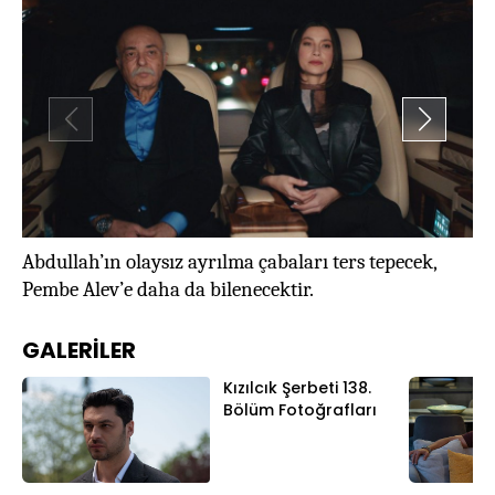
Al
Abdullah’ın olaysız ayrılma çabaları ters tepecek,
tu
Pembe Alev’e daha da bilenecektir.
GALERİLER
Kızılcık Şerbeti 138.
Bölüm Fotoğrafları