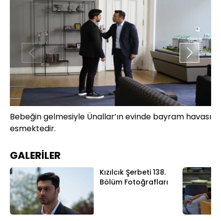
Bebeğin gelmesiyle Ünallar’ın evinde bayram havası
Öz
esmektedir.
Kı
ha
GALERİLER
Kızılcık Şerbeti 138.
Bölüm Fotoğrafları