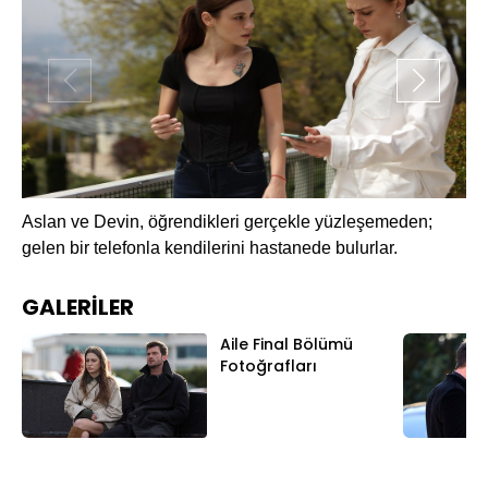
Aslan ve Devin, öğrendikleri gerçekle yüzleşemeden;
Ya
gelen bir telefonla kendilerini hastanede bulurlar.
Ko
iç
GALERİLER
Aile Final Bölümü
Fotoğrafları