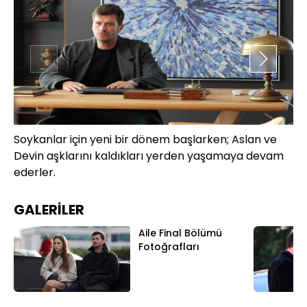
Soykanlar için yeni bir dönem başlarken; Aslan ve
De
Devin aşklarını kaldıkları yerden yaşamaya devam
ge
ederler.
te
ka
ev
GALERİLER
Aile Final Bölümü
Fotoğrafları