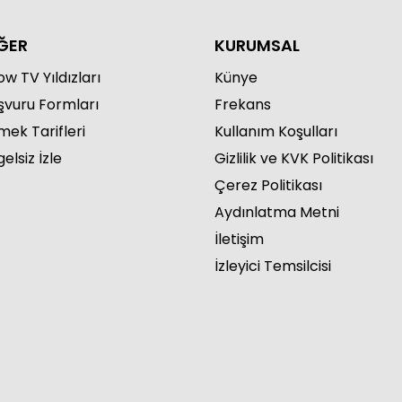
ĞER
KURUMSAL
w TV Yıldızları
Künye
şvuru Formları
Frekans
mek Tarifleri
Kullanım Koşulları
elsiz İzle
Gizlilik ve KVK Politikası
Çerez Politikası
Aydınlatma Metni
İletişim
İzleyici Temsilcisi