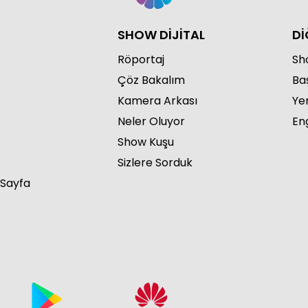
SHOW DİJİTAL
Dİ
Röportaj
Sho
Çöz Bakalım
Ba
Kamera Arkası
Ye
Neler Oluyor
Eng
Show Kuşu
Sizlere Sorduk
 Sayfa