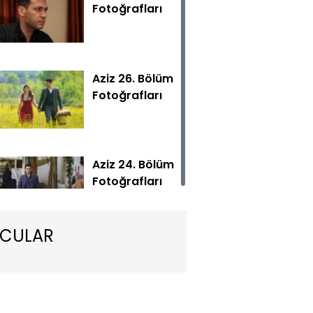
Fotoğrafları
Aziz 26. Bölüm
Fotoğrafları
e Pierre’e oynadığı oyundan memnun hayatına devam ede
den bir şeyler sakladığının farkında olan Efnan ilişkileri için
Aziz 24. Bölüm
Fotoğrafları
CULAR
Aziz 23. Bölüm
Fotoğrafları