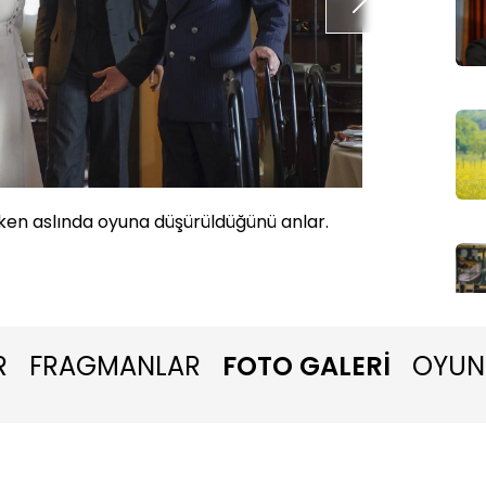
rken aslında oyuna düşürüldüğünü anlar.
Aziz is
kendisin
R
FRAGMANLAR
FOTO GALERİ
OYUN