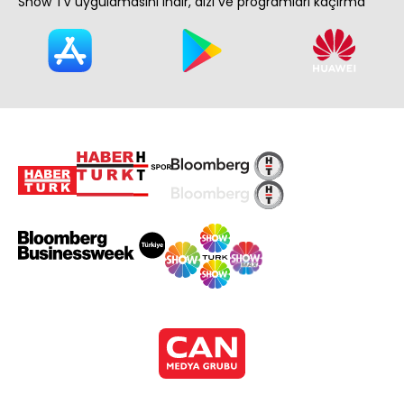
Show TV uygulamasını indir, dizi ve programları kaçırma