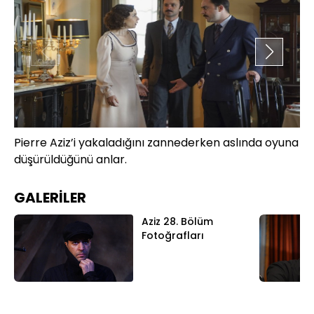
Pierre Aziz’i yakaladığını zannederken aslında oyuna
Az
düşürüldüğünü anlar.
ha
şe
en
GALERİLER
Aziz 28. Bölüm
Fotoğrafları