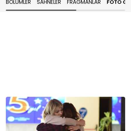
BÖLÜMLER
SAHNELER
FRAGMANLAR
FOTO GA