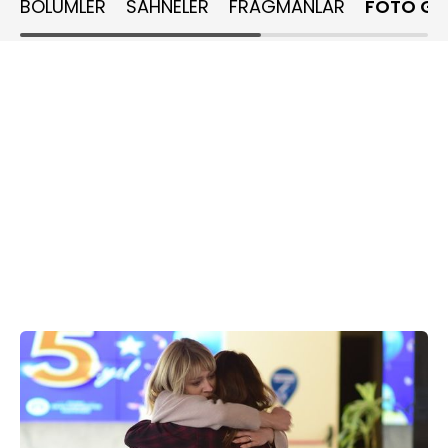
BÖLÜMLER
SAHNELER
FRAGMANLAR
FOTO GA