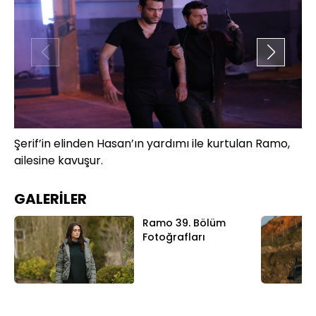
Şerif’in elinden Hasan’ın yardımı ile kurtulan Ramo,
Ai
ailesine kavuşur.
üç
GALERİLER
Ramo 39. Bölüm
Fotoğrafları