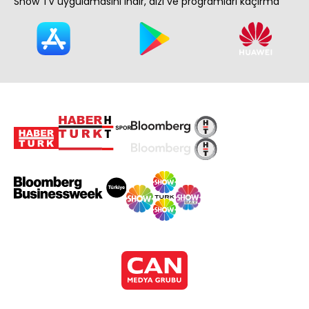
Show TV uygulamasını indir, dizi ve programları kaçırma