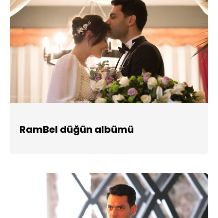
RamBel düğün albümü