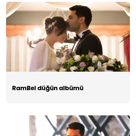
RamBel düğün albümü