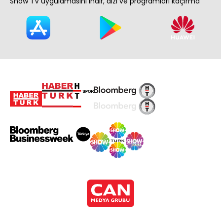
Show TV uygulamasını indir, dizi ve programları kaçırma