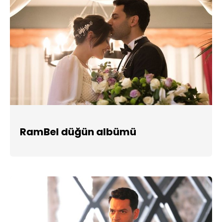
RamBel düğün albümü