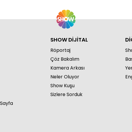
SHOW DİJİTAL
Dİ
Röportaj
Sho
Çöz Bakalım
Ba
Kamera Arkası
Ye
Neler Oluyor
Eng
Show Kuşu
Sizlere Sorduk
 Sayfa