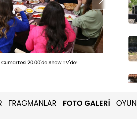
le Cumartesi 20.00'de Show TV'de!
Kuzey Y
R
FRAGMANLAR
FOTO GALERİ
OYUN