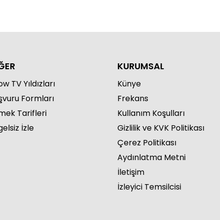
ĞER
KURUMSAL
w TV Yıldızları
Künye
şvuru Formları
Frekans
mek Tarifleri
Kullanım Koşulları
elsiz İzle
Gizlilik ve KVK Politikası
Çerez Politikası
Aydınlatma Metni
İletişim
İzleyici Temsilcisi