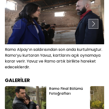
Ramo Alpay’ın saldırısından son anda kurtulmuştur.
Ne
Ramo’yu kurtaran Yavuz, kartlarını açık oynamaya
on
karar verir. Yavuz ve Ramo artık birlikte hareket
ba
edeceklerdir.
Al
pa
pa
GALERİLER
Ramo Final Bölümü
Fotoğrafları