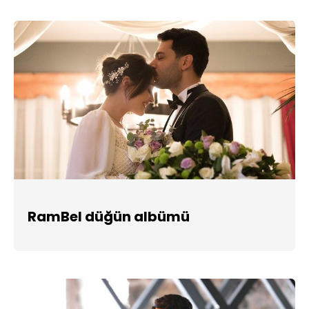
RamBel düğün albümü