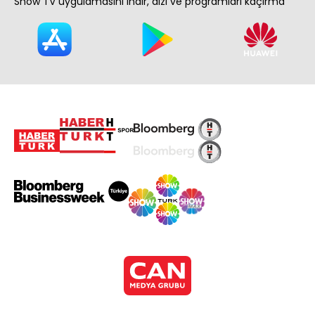
Show TV uygulamasını indir, dizi ve programları kaçırma