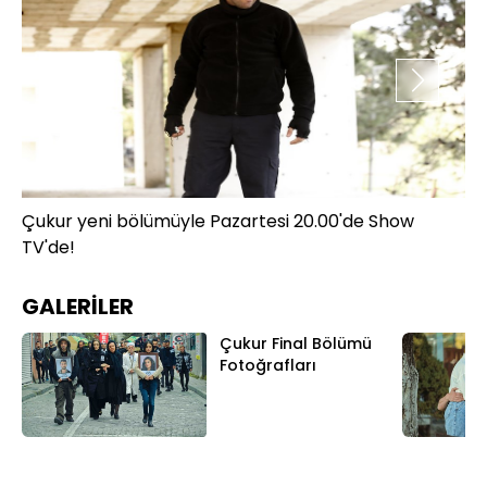
Çukur yeni bölümüyle Pazartesi 20.00'de Show
Çu
TV'de!
TV
GALERİLER
Çukur Final Bölümü
Fotoğrafları