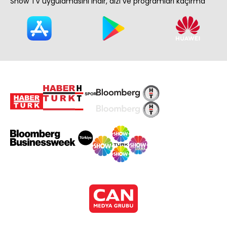
Show TV uygulamasını indir, dizi ve programları kaçırma