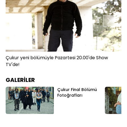
Çukur yeni bölümüyle Pazartesi 20.00'de Show
Çu
TV'de!
TV
GALERİLER
Çukur Final Bölümü
Fotoğrafları