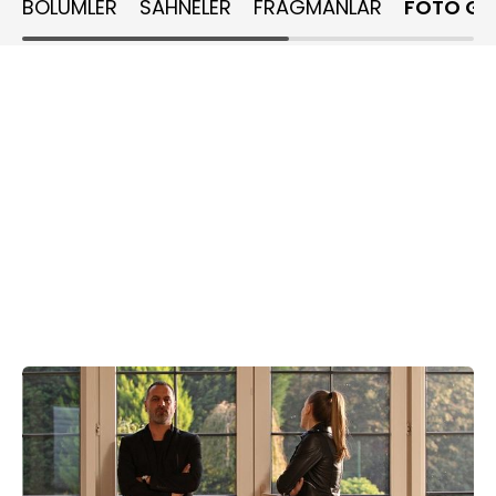
BÖLÜMLER
SAHNELER
FRAGMANLAR
FOTO GA