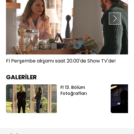
Fİ Perşembe akşamı saat 20.00'de Show TV'de!
Fİ
GALERİLER
Fİ 13. Bölüm
Fotoğrafları