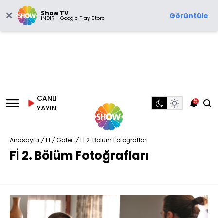
Show TV
Görüntüle
İNDİR - Google Play Store
CANLI
5
YAYIN
Anasayfa
/
Fİ
/
Galeri
/
Fİ 2. Bölüm Fotoğrafları
Fİ 2. Bölüm Fotoğrafları