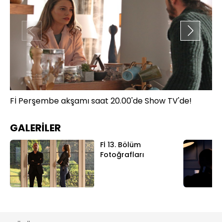
Fİ Perşembe akşamı saat 20.00'de Show TV'de!
Fİ
GALERİLER
Fİ 13. Bölüm
Fotoğrafları