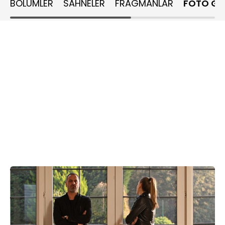
BÖLÜMLER
SAHNELER
FRAGMANLAR
FOTO GA