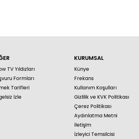
ĞER
KURUMSAL
w TV Yıldızları
Künye
şvuru Formları
Frekans
mek Tarifleri
Kullanım Koşulları
elsiz İzle
Gizlilik ve KVK Politikası
Çerez Politikası
Aydınlatma Metni
İletişim
İzleyici Temsilcisi