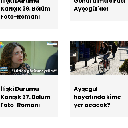
İlişki Durumu
Gönül alma sırası
Karışık 39. Bölüm
Ayşegül'de!
Foto-Romanı
İlişki Durumu
Ayşegül
Karışık 37. Bölüm
hayatında kime
Foto-Romanı
yer açacak?