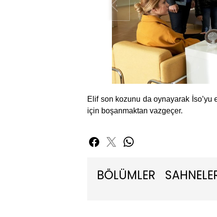
Elif son kozunu da oynayarak İso’yu e
için boşanmaktan vazgeçer.
BÖLÜMLER
SAHNELE