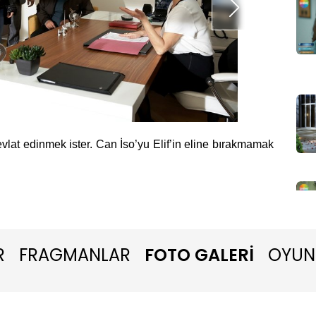
vlat edinmek ister. Can İso’yu Elif’in eline bırakmamak
Elif zaf
beklenme
R
FRAGMANLAR
FOTO GALERİ
OYUN