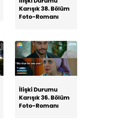
İlişki Durumu
Romanı
Karışık 38. Bölüm
Foto-Romanı
Ayşegül, Elif'in
şartları
karşısında ne
yapacak?
İlişki Durumu
Karışık 34.
Bölüm Foto-
Romanı
İlişki Durumu
Karışık 36. Bölüm
Elif'in Can'dan
Foto-Romanı
boşanma şartı
ne?