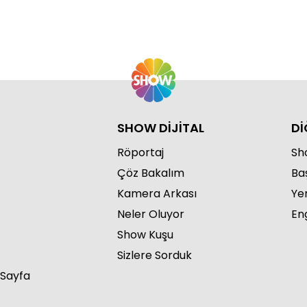
SHOW DİJİTAL
Dİ
Röportaj
Sho
Çöz Bakalım
Ba
Kamera Arkası
Ye
Neler Oluyor
Eng
Show Kuşu
Sizlere Sorduk
 Sayfa