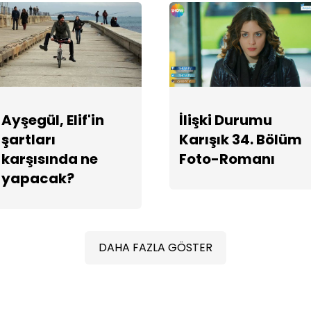
Ayşegül, Elif'in
İlişki Durumu
şartları
Karışık 34. Bölüm
karşısında ne
Foto-Romanı
yapacak?
DAHA FAZLA GÖSTER