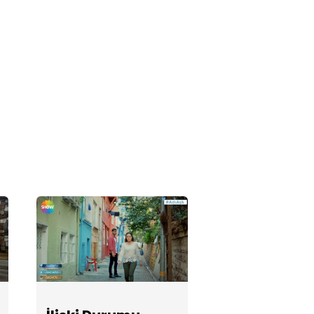
Bölüm
Fotoğrafları
İlişki Durumu
Karışık 37.
Bölüm Foto-
Romanı
Ayşegül
hayatında
kime yer
açacak?
İlişki Durumu
Karışık 36.
Bölüm Foto-