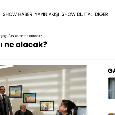
R
SHOW HABER
YAYIN AKIŞI
SHOW DİJİTAL
DİĞER
şegül'ün kararı ne olacak?
ı ne olacak?
GA