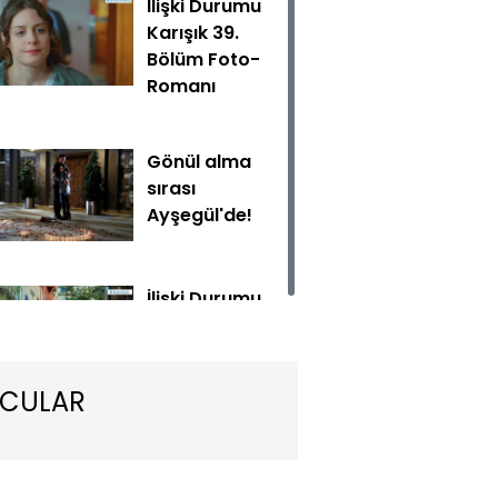
İlişki Durumu
Karışık 39.
Bölüm Foto-
Romanı
Gönül alma
sırası
Ayşegül'de!
erinin tadını çıkartacakken İsmail’in yardımlarıyla şans bu defa
dik bir yenilgi alır.
İlişki Durumu
Karışık 38.
Bölüm Foto-
Romanı
CULAR
İlişki Durumu
Karışık 38.