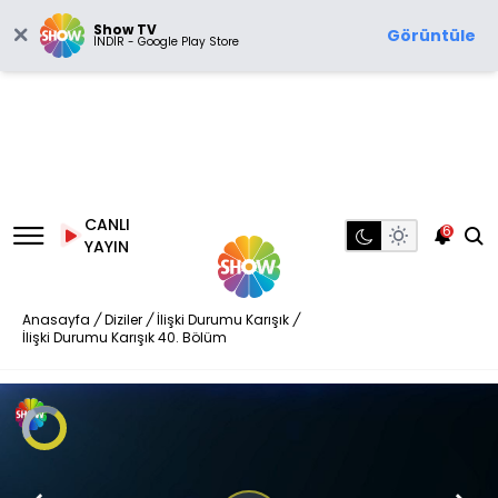
Show TV
Görüntüle
İNDİR - Google Play Store
CANLI
6
YAYIN
Anasayfa
/
Diziler
/
İlişki Durumu Karışık
/
İlişki Durumu Karışık 40. Bölüm
Video
Oynatıcısı
yükleniyor.