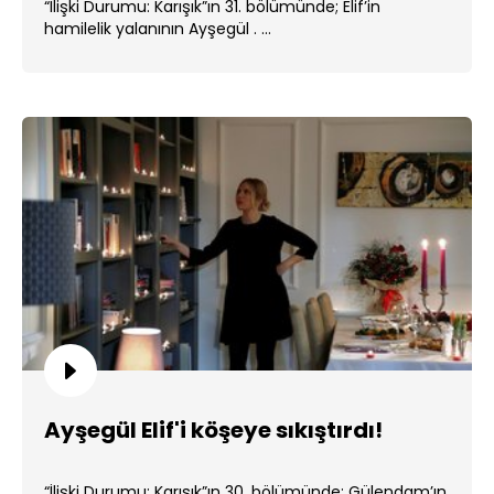
“İlişki Durumu: Karışık”ın 31. bölümünde; Elif’in
hamilelik yalanının Ayşegül . ...
Ayşegül Elif'i köşeye sıkıştırdı!
“İlişki Durumu: Karışık”ın 30. bölümünde; Gülendam’ın