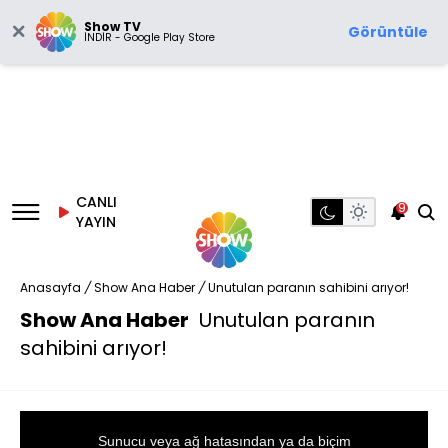
Show TV
Görüntüle
İNDİR - Google Play Store
CANLI
9
YAYIN
Anasayfa
/
Show Ana Haber
/
Unutulan paranın sahibini arıyor!
Show Ana Haber
Unutulan paranın
sahibini arıyor!
This
is
a
Sunucu veya ağ hatasından ya da biçim
modal