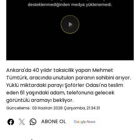
window.
desteklenmediğinden medya yüklenemedi.
Videoyu
Oynat
Ankara'da 40 yıldır taksicilik yapan Mehmet
Tümtürk, aracında unutulan paranın sahibini arıyor.
Yüklü miktardaki parayı Şoförler Odası'na teslim
eden 61 yaşındaki adam, telefonuna gelecek
görüntülü aramayı bekliyor.
Güncelleme : 03 Haziran 2026 Çarşamba, 21:34:31
ABONE OL