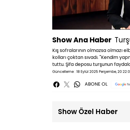
Yüklendi
:
24.60%
Sessiz
Show Ana Haber
Turş
Kış sofralarının olmazsa olmazı elb
kolları çoktan sıvadı. "Kendim yapm
tuttu. Şifa deposu turşunun faydala
Güncelleme : 18 Eylül 2025 Perşembe, 20:22:
ABONE OL
Show Özel Haber