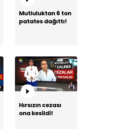
Mutluluktan 6 ton
patates dağıttı!
Hırsızın cezası
ona kesildi!