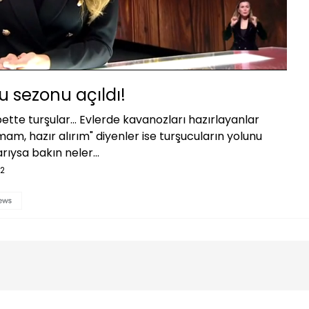
Oynatma
Hızı
u sezonu açıldı!
ette turşular... Evlerde kavanozları hazırlayanlar
am, hazır alırım" diyenler ise turşucuların yolunu
rıysa bakın neler...
02