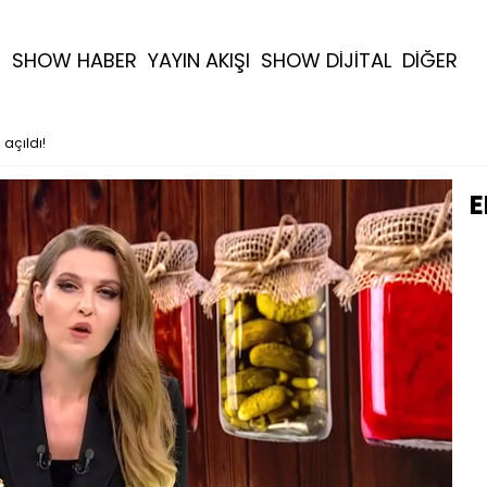
R
SHOW HABER
YAYIN AKIŞI
SHOW DİJİTAL
DİĞER
açıldı!
E