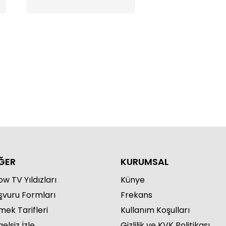
ĞER
KURUMSAL
w TV Yıldızları
Künye
şvuru Formları
Frekans
mek Tarifleri
Kullanım Koşulları
elsiz İzle
Gizlilik ve KVK Politikası