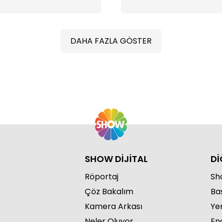
DAHA FAZLA GÖSTER
SHOW DİJİTAL
Dİ
Röportaj
Sho
Çöz Bakalım
Ba
Kamera Arkası
Ye
Neler Oluyor
Eng