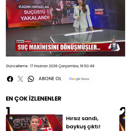
Yüklendi
:
39.48%
Sesi
Oynatma
480P
Aç
Hızı
Güncelleme : 17 Haziran 2026 Çarşamba, 19:50:49
ABONE OL
EN ÇOK İZLENENLER
1
2
Hırsız sandı,
baykuş çıktı!