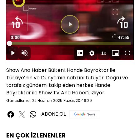
Video
Oynatıcısı
yükleniyor.
Videoyu
Süre
0:00
Toplam
47:55
Oynat
Yüklendi
:
0.36%
Süre
1x
Oynat
Sesi
Oynatma
Mini
Tam
Aç
Hızı
oynatıcı
Ekran
Show Ana Haber Bülteni, Hande Bayraktar ile
Türkiye’nin ve Dünya’nın nabzını tutuyor. Doğru ve
tarafsız gündemi takip eden herkes Hande
Bayraktar ile Show TV Ana Haber’i izliyor.
Güncelleme : 22 Haziran 2025 Pazar, 20:46:29
ABONE OL
EN ÇOK İZLENENLER