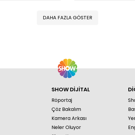
DAHA FAZLA GÖSTER
S
SHOW DİJİTAL
Dİ
Röportaj
Sho
Çöz Bakalım
Ba
S
Kamera Arkası
Ye
Neler Oluyor
Eng