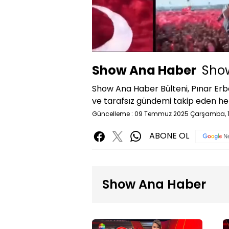
Yüklendi
:
1.40%
Sessiz
Show Ana Haber
Show
Show Ana Haber Bülteni, Pınar Erba
ve tarafsız gündemi takip eden her
Güncelleme : 09 Temmuz 2025 Çarşamba, 1
ABONE OL
Show Ana Haber