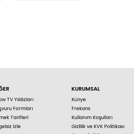
how Ana Haber - 28.04.2026
ĞER
KURUMSAL
w TV Yıldızları
Künye
şvuru Formları
Frekans
how Ana Haber - 06.05.2026
mek Tarifleri
Kullanım Koşulları
elsiz İzle
Gizlilik ve KVK Politikası