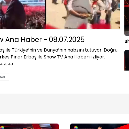
Oynatma
Hızı
 Ana Haber - 08.07.2025
S
ş ile Türkiye’nin ve Dünya’nın nabzını tutuyor. Doğru
kes Pınar Erbaş ile Show TV Ana Haber’i izliyor.
4:23:48
S