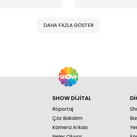
DAHA FAZLA GÖSTER
S
SHOW DİJİTAL
Dİ
Röportaj
Sho
Çöz Bakalım
Ba
S
Kamera Arkası
Ye
Neler Oluyor
Eng