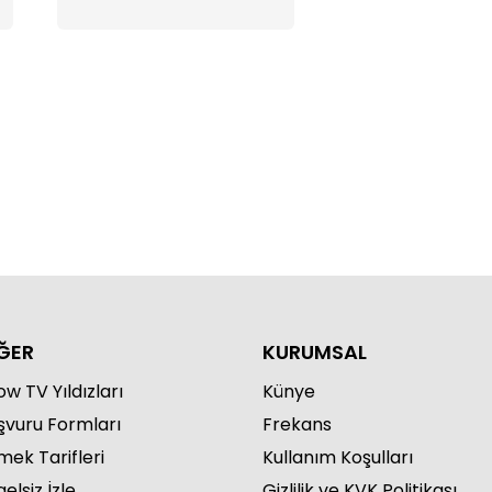
how Ana Haber - 04.06.2026
ĞER
KURUMSAL
w TV Yıldızları
Künye
şvuru Formları
Frekans
how Ana Haber - 01.06.2026
mek Tarifleri
Kullanım Koşulları
elsiz İzle
Gizlilik ve KVK Politikası