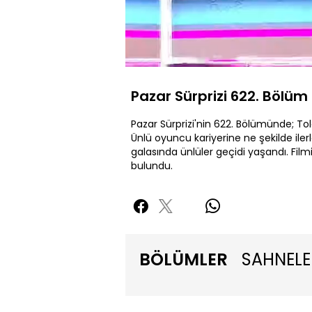
Yüklendi
:
0.46%
Sessiz
Pazar Sürprizi 622. Bölüm
Pazar Sürprizi'nin 622. Bölümünde; Tol
Ünlü oyuncu kariyerine ne şekilde iler
galasında ünlüler geçidi yaşandı. Film
bulundu.
BÖLÜMLER
SAHNELE