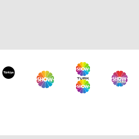
zar Sürprizi 648. Bölüm
zar Sürprizi 647. Bölüm