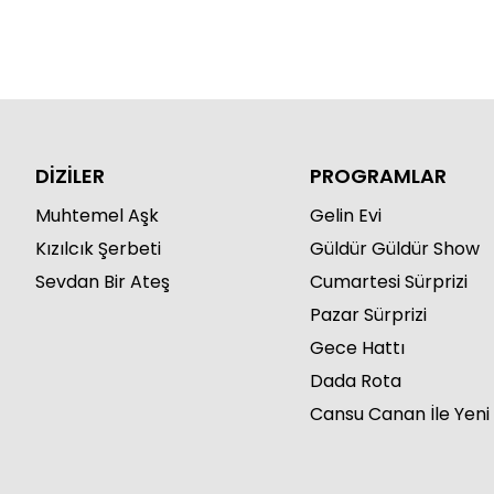
DİZİLER
PROGRAMLAR
Muhtemel Aşk
Gelin Evi
Kızılcık Şerbeti
Güldür Güldür Show
Sevdan Bir Ateş
Cumartesi Sürprizi
Pazar Sürprizi
Gece Hattı
Dada Rota
Cansu Canan İle Yeni