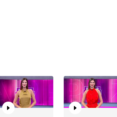
Pa
Pa