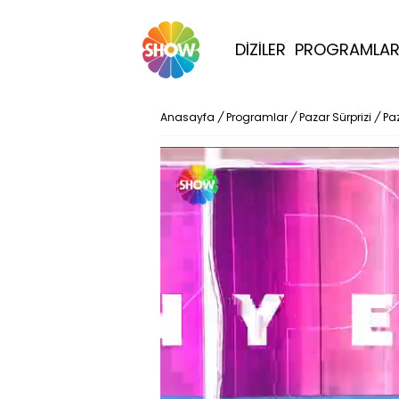
DİZİLER
PROGRAMLA
Anasayfa
/
Programlar
/
Pazar Sürprizi
/
Pa