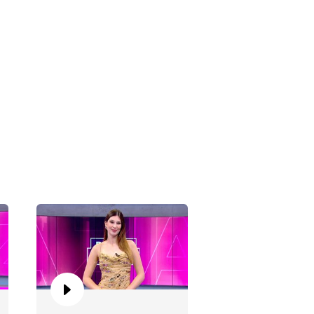
zar Sürprizi 656. Bölüm
zar Sürprizi 655. Bölüm