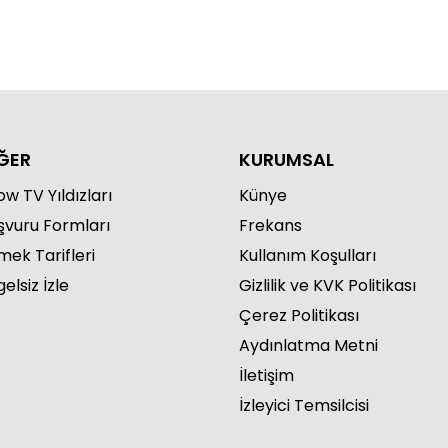
zar Sürprizi 650. Bölüm
ĞER
KURUMSAL
w TV Yıldızları
Künye
şvuru Formları
Frekans
mek Tarifleri
Kullanım Koşulları
zar Sürprizi 649. Bölüm
elsiz İzle
Gizlilik ve KVK Politikası
Çerez Politikası
Aydınlatma Metni
İletişim
İzleyici Temsilcisi