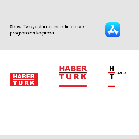
Show TV uygulamasını indir, dizi ve
programları kaçırma