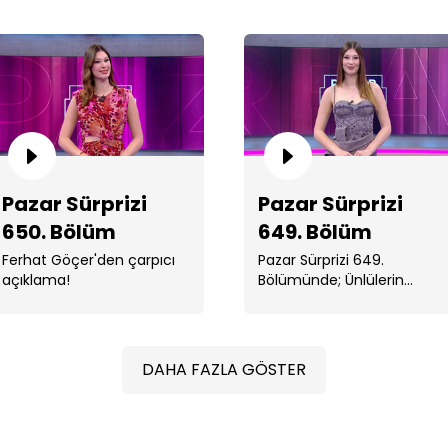
boğdu. ...
Pa
Pazar Sürprizi
Pazar Sürprizi
650. Bölüm
649. Bölüm
Ferhat Göçer'den çarpıcı
Pazar Sürprizi 649.
açıklama!
Bölümünde; Ünlülerin
Pa
sosyal medya ...
DAHA FAZLA GÖSTER