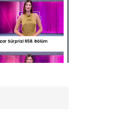
zar Sürprizi 658. Bölüm
zar Sürprizi 657. Bölüm