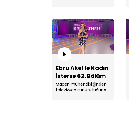
neler yaşayacağını
değerlendirdi.
Ebru Akel'le Kadın
İsterse 62. Bölüm
Maden mühendisliğinden
televizyon sunuculuğuna
geçiş yolculuğunu
paylaşacak olan Cansu
Canan Özgen, kitaplarına
ve . ...