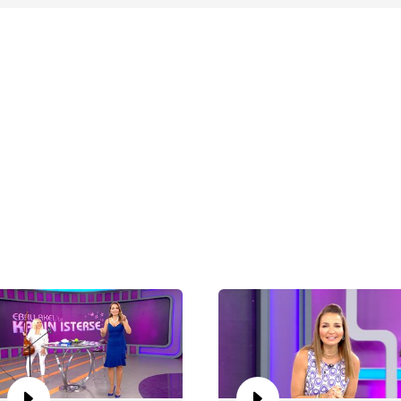
Eb
Bö
Eb
Bö