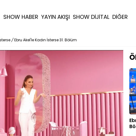
R
SHOW HABER
YAYIN AKIŞI
SHOW DİJİTAL
DİĞER
İsterse
/
Ebru Akel'le Kadın İsterse 31. Bölüm
Ö
Eb
Bö