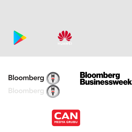
Eb
Bö
Eb
Bö