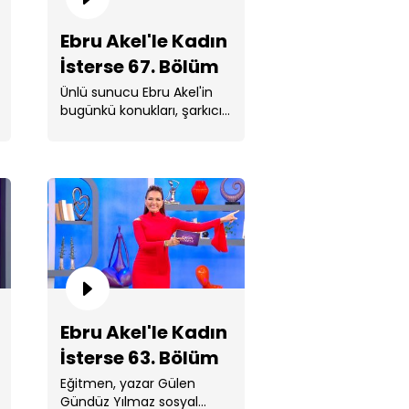
Ebru Akel'le Kadın
İsterse 67. Bölüm
Ünlü sunucu Ebru Akel'in
bugünkü konukları, şarkıcı
Volkan Arslan ve şarkıcı
Seren Uzun oldu. ...
ru Akel'le Kadın İsterse 65.
lüm
Ebru Akel'le Kadın
İsterse 63. Bölüm
Eğitmen, yazar Gülen
Gündüz Yılmaz sosyal
ru Akel'le Kadın İsterse 64.