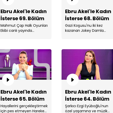
Ebru Akel'le Kadın
Ebru Akel'le Kadın
İsterse 69. Bölüm
İsterse 68. Bölüm
Mahmut Çap Halk Oyunları
Gazi Koşusu'nu iki kez
Ekibi canlı yayında
kazanan Jokey Damla
performanslarını sergiledi.
Atasoy, jokey olma
hikayesini ve down
sendromlu ...
Eb
Bö
Ebru Akel'le Kadın
Ebru Akel'le Kadın
İsterse 65. Bölüm
İsterse 64. Bölüm
Hayallerini gerçekleştirmek
Şarkıcı Ezgi Eyüboğlu'nun
için pes etmeyen Hareket
özel yaşamına ve müzik
Eb