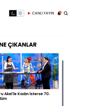
9
CANLI YAYIN
NE ÇIKANLAR
ru Akel'le Kadın İsterse 70.
lüm