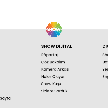
Eb
Bö
SHOW DİJİTAL
Dİ
Röportaj
Sho
Eb
Çöz Bakalım
Ba
Bö
Kamera Arkası
Ye
Neler Oluyor
Eng
Show Kuşu
Sizlere Sorduk
 Sayfa