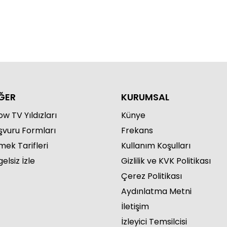
ru Akel'le Kadın İsterse 62.
lüm
ĞER
KURUMSAL
w TV Yıldızları
Künye
ru Akel'le Kadın İsterse 61.
şvuru Formları
Frekans
lüm
mek Tarifleri
Kullanım Koşulları
elsiz İzle
Gizlilik ve KVK Politikası
Çerez Politikası
Aydınlatma Metni
İletişim
İzleyici Temsilcisi