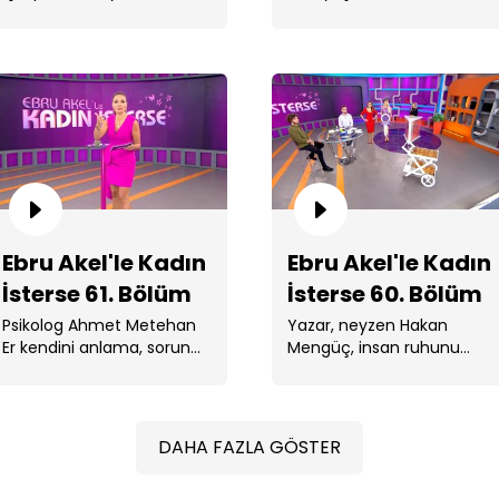
Amiri Dicle Doğan'ın büyük
kariyerine dair merak
Bö
ilgiyle ...
edilenleri anlattı.
Eb
Ebru Akel'le Kadın
Ebru Akel'le Kadın
Bö
İsterse 61. Bölüm
İsterse 60. Bölüm
Psikolog Ahmet Metehan
Yazar, neyzen Hakan
Er kendini anlama, sorun
Mengüç, insan ruhunu
karşısında sakin kalabilmek
olgunlaştıran etkenleri
ve zihin ...
aktarırken, hızlı akan ...
DAHA FAZLA GÖSTER