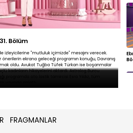
Oynatma
Hızı
 31. Bölüm
de izleyicilerine "mutluluk içimizde" mesajını verecek.
Eb
 önerilerin ekrana geleceği programın konuğu, Davranış
Bö
ışmak oldu. Avukat Tuğba Tüfek Türkan ise boşanmalar
çlü kadınların hikayelerini aktardı. Astrolog Burcu
ı programda oto lastik tamircisi Esra Yıldız, tüm
lı yayında anlattı.
R
FRAGMANLAR
Eb
Bö