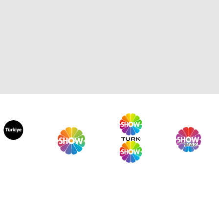
ru Akel'le Kadın İsterse 60.
lüm
ru Akel'le Kadın İsterse 59.
lüm