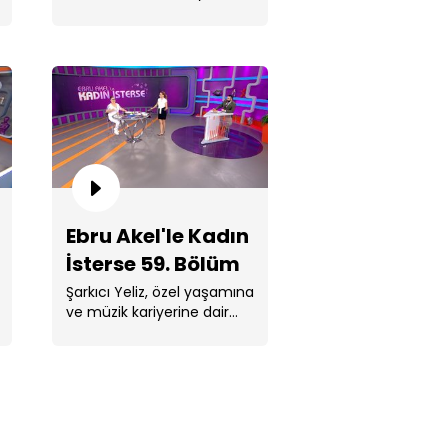
medya gençliği ve X-Y-Z
lüm
kuşağı hakkında bilgiler
aktardı. ...
ru Akel'le Kadın İsterse 63.
Ebru Akel'le Kadın
lüm
İsterse 59. Bölüm
Şarkıcı Yeliz, özel yaşamına
ve müzik kariyerine dair
çarpıcı bilgileri Ebru Akel ile
paylaştı. ...