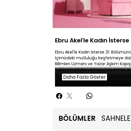
Yüklendi
:
1.14%
Sessiz
Ebru Akel'le Kadın İsterse
Ebru Akel'le Kadın İsterse 31. Bölümün
İçimizdeki mutluluğu keşfetmeye dair
Bilimleri Uzmanı ve Yazar Aşkım Kap
hakkında bilgilendirirken, boşanmış gü
Pervane'nin burç yorumları paylaşacağ
Daha Fazla Göster
kadınlara ilham verecek hikayesini can
BÖLÜMLER
SAHNELE