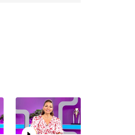
ru Akel'le Kadın İsterse 67.
lüm
ru Akel'le Kadın İsterse 66.
lüm