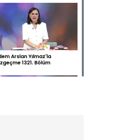
dem Arslan Yılmaz'la
zgeçme 1321. Bölüm
dem Arslan Yılmaz'la
zgeçme 1320. Bölüm