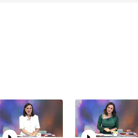
Di
Va
Di
Va