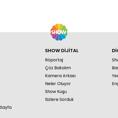
Di
Va
SHOW DİJİTAL
Dİ
Röportaj
Sho
Di
Çöz Bakalım
Ba
Va
Kamera Arkası
Ye
Neler Oluyor
Eng
Show Kuşu
Sizlere Sorduk
 Sayfa