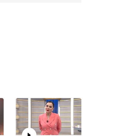
dem Arslan Yılmaz'la
zgeçme 1319. Bölüm
dem Arslan Yılmaz'la
zgeçme 1318. Bölüm