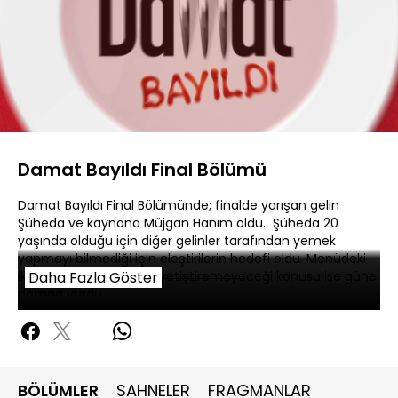
Yüklendi
:
0.69%
Sesi
Oynatma
Aç
Hızı
Damat Bayıldı Final Bölümü
Damat Bayıldı Final Bölümünde; finalde yarışan gelin
Şüheda ve kaynana Müjgan Hanım oldu. Şüheda 20
yaşında olduğu için diğer gelinler tarafından yemek
yapmayı bilmediği için eleştirilerin hedefi oldu. Menüdeki
ikinci yemeği yetiştirip yetiştiremeyeceği konusu ise güne
Daha Fazla Göster
damga vurdu.
BÖLÜMLER
SAHNELER
FRAGMANLAR