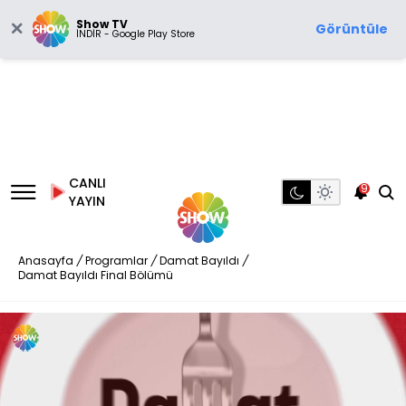
Show TV
Görüntüle
İNDİR - Google Play Store
CANLI
9
YAYIN
Anasayfa
/
Programlar
/
Damat Bayıldı
/
Damat Bayıldı Final Bölümü