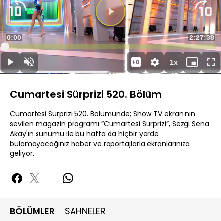
Süre
0:00
Toplam
2:27:38
Yüklendi
:
0.13%
Süre
1x
Duraklat
Sesi
Oynatma
Mini
Ta
Aç
Hızı
oynatıcı
Ek
Cumartesi Sürprizi 520. Bölüm
Cumartesi Sürprizi 520. Bölümünde; Show TV ekranının
sevilen magazin programı “Cumartesi Sürprizi”, Sezgi Sena
Akay'ın sunumu ile bu hafta da hiçbir yerde
bulamayacağınız haber ve röportajlarla ekranlarınıza
geliyor.
BÖLÜMLER
SAHNELER