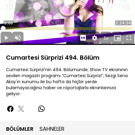
Süre
0:00
Toplam
2:24:34
Yüklendi
:
0.12%
Süre
1x
Duraklat
Sesi
Oynatma
Mini
Ta
Aç
Hızı
oynatıcı
Ek
Cumartesi Sürprizi 494. Bölüm
Cumartesi Sürprizi'nin 494. Bölümünde; Show TV ekranının
sevilen magazin programı “Cumartesi Sürprizi”, Sezgi Sena
Akay'ın sunumu ile bu hafta da hiçbir yerde
bulamayacağınız haber ve röportajlarla ekranlarınıza
geliyor.
BÖLÜMLER
SAHNELER