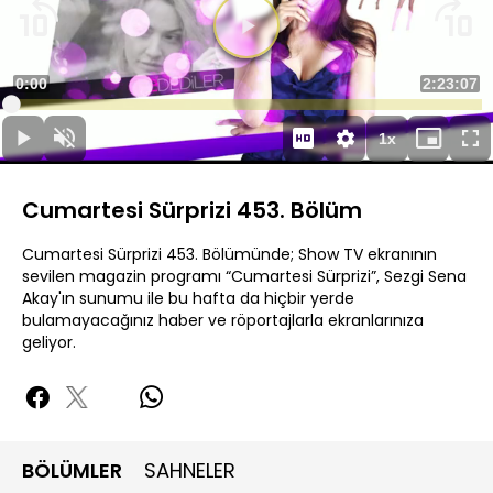
Süre
0:00
Toplam
2:23:07
Yüklendi
:
0.12%
Süre
1x
Duraklat
Sesi
Oynatma
Mini
Ta
Aç
Hızı
oynatıcı
Ek
Cumartesi Sürprizi 453. Bölüm
Cumartesi Sürprizi 453. Bölümünde; Show TV ekranının
sevilen magazin programı “Cumartesi Sürprizi”, Sezgi Sena
Akay'ın sunumu ile bu hafta da hiçbir yerde
bulamayacağınız haber ve röportajlarla ekranlarınıza
geliyor.
BÖLÜMLER
SAHNELER