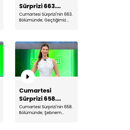
Sürprizi 663.
Bölüm
Cumartesi Sürprizi'nin 663.
Bölümünde; Geçtiğimiz
günlerde hayatını
kaybeden sinema . ...
martesi Sürprizi 661. Bölüm
Cumartesi
martesi Sürprizi 660. Bölüm
Sürprizi 658.
Bölüm
Cumartesi Sürprizi'nin 658.
Bölümünde; Şebnem
Ferah, 6 yıl aradan ...