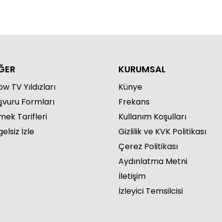
martesi Sürprizi 656. Bölüm
ĞER
KURUMSAL
w TV Yıldızları
Künye
şvuru Formları
Frekans
mek Tarifleri
Kullanım Koşulları
elsiz İzle
Gizlilik ve KVK Politikası
martesi Sürprizi 655. Bölüm
Çerez Politikası
Aydınlatma Metni
İletişim
İzleyici Temsilcisi