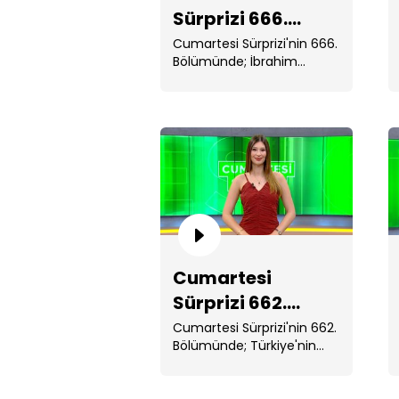
Sürprizi 666.
Bölüm
Cumartesi Sürprizi'nin 666.
Bölümünde; İbrahim
Tatlıses ...
Cumartesi
Sürprizi 662.
Bölüm
Cumartesi Sürprizi'nin 662.
Bölümünde; Türkiye'nin
güler ...