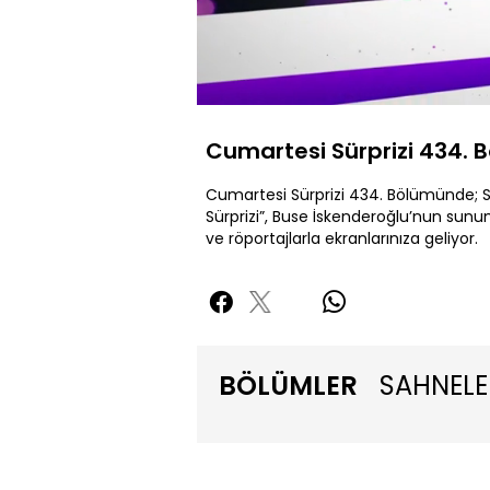
Yüklendi
:
0.46%
Sessiz
Cumartesi Sürprizi 434. 
Cumartesi Sürprizi 434. Bölümünde; 
Sürprizi”, Buse İskenderoğlu’nun sun
ve röportajlarla ekranlarınıza geliyor.
BÖLÜMLER
SAHNELE