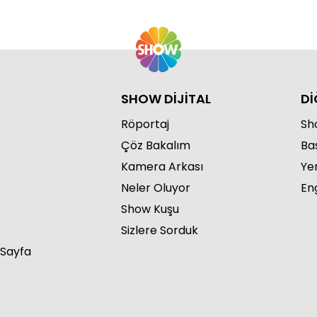
Cu
SHOW DİJİTAL
Dİ
Röportaj
Sho
Çöz Bakalım
Ba
Kamera Arkası
Ye
Neler Oluyor
Eng
Cu
Show Kuşu
Sizlere Sorduk
 Sayfa