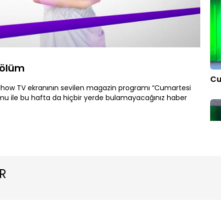
Oynatma
Hızı
Bölüm
Cu
Show TV ekranının sevilen magazin programı “Cumartesi
umu ile bu hafta da hiçbir yerde bulamayacağınız haber
R
Cu