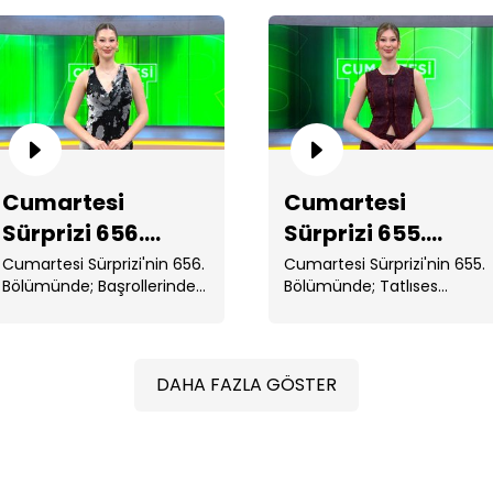
Cu
Cumartesi
Cumartesi
Sürprizi 656.
Sürprizi 655.
Bölüm
Bölüm
Cumartesi Sürprizi'nin 656.
Cumartesi Sürprizi'nin 655.
Bölümünde; Başrollerinde
Bölümünde; Tatlıses
Ekin ...
ailesinde sular durulmuyor.
Cu
...
DAHA FAZLA GÖSTER