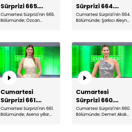
Sürprizi 665.
Sürprizi 664.
Bölüm
Bölüm
Cumartesi Sürprizi'nin 665.
Cumartesi Sürprizi'nin 664.
Bölümünde; Özcan
Bölümünde; Şarkıcı Aleyna
Deniz'in başarılar ...
Tilki, Paris'te ...
Cu
Cumartesi
Cumartesi
Cu
Sürprizi 661.
Sürprizi 660.
Bölüm
Bölüm
Cumartesi Sürprizi'nin 661.
Cumartesi Sürprizi'nin 660.
Bölümünde; Asena yıllar
Bölümünde; Demet Akalın
sonra sevgilisiyle ...
ve Sinan Akçıl'ın sunduğu
Yaz Bir . ...