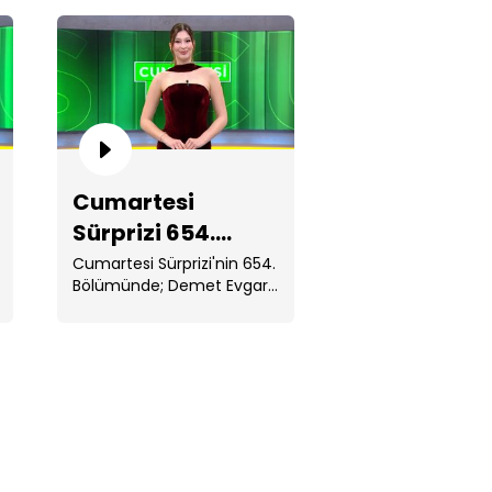
martesi Sürprizi 658. Bölüm
Cumartesi
Sürprizi 654.
Bölüm
Cumartesi Sürprizi'nin 654.
Bölümünde; Demet Evgar
ve Atılgan Gümüş
martesi Sürprizi 657. Bölüm
sunuculuğunda . ...