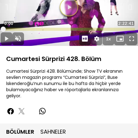
Süre
0:00
Toplam
2:22:41
Yüklendi
:
0.19%
Süre
1x
Duraklat
Sesi
Oynatma
Mini
Ta
Aç
Hızı
oynatıcı
Ek
Cumartesi Sürprizi 428. Bölüm
Cumartesi Sürprizi 428. Bölümünde; Show TV ekranının
sevilen magazin programı “Cumartesi Sürprizi”, Buse
İskenderoğlu’nun sunumu ile bu hafta da hiçbir yerde
bulamayacağınız haber ve röportajlarla ekranlarınıza
geliyor.
BÖLÜMLER
SAHNELER