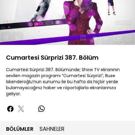
Yüklendi
:
0.25%
Sesi
Oynatma
Aç
Hızı
Cumartesi Sürprizi 387. Bölüm
Cumartesi Sürprizi 387. Bölümünde; Show TV ekranının
sevilen magazin programı “Cumartesi Sürprizi”, Buse
İskenderoğlu’nun sunumu ile bu hafta da hiçbir yerde
bulamayacağınız haber ve röportajlarla ekranlarınıza
geliyor.
BÖLÜMLER
SAHNELER