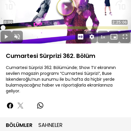
Süre
0:00
Toplam
2:25:06
Yüklendi
:
0.11%
Süre
1x
Duraklat
Sesi
Oynatma
Mini
Ta
Aç
Hızı
oynatıcı
Ek
Cumartesi Sürprizi 362. Bölüm
Cumartesi Sürprizi 362. Bölümünde; Show TV ekranının
sevilen magazin programı “Cumartesi Sürprizi”, Buse
İskenderoğlu’nun sunumu ile bu hafta da hiçbir yerde
bulamayacağınız haber ve röportajlarla ekranlarınıza
geliyor.
BÖLÜMLER
SAHNELER