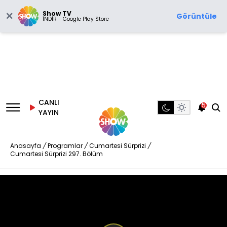
Show TV
Görüntüle
İNDİR - Google Play Store
CANLI
5
YAYIN
Anasayfa
/
Programlar
/
Cumartesi Sürprizi
/
Cumartesi Sürprizi 297. Bölüm