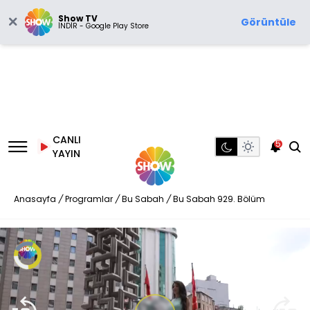
Show TV
Görüntüle
İNDİR - Google Play Store
CANLI
5
YAYIN
Anasayfa
/
Programlar
/
Bu Sabah
/
Bu Sabah 929. Bölüm
Video
Oynatıcısı
yükleniyor.