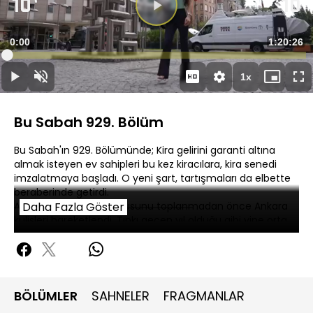
Videoyu
Oynat
Süre
0:00
Toplam
1:20:26
Yüklendi
:
0.23%
Süre
1x
Oynat
Sesi
Oynatma
Mini
Ta
Aç
Hızı
oynatıcı
Ek
Bu Sabah 929. Bölüm
Bu Sabah'ın 929. Bölümünde; Kira gelirini garanti altına
almak isteyen ev sahipleri bu kez kiracılara, kira senedi
imzalatmaya başladı. O yeni şart, tartışmaları da elbette
beraberinde getirdi.
Asgari ücret tespit konusunu toplanmadan önce Ankara
Daha Fazla Göster
kulisleri hareketlendi. Tıpkı geçen yıl olduğu gibi yine orta
yol formülü gündeme geldi.
BÖLÜMLER
SAHNELER
FRAGMANLAR