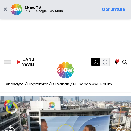
Show TV
Görüntüle
İNDİR - Google Play Store
CANLI
9
YAYIN
Anasayfa
/
Programlar
/
Bu Sabah
/
Bu Sabah 834. Bölüm