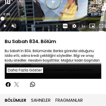
Süre
0:00
Toplam
1:37:10
Yüklendi
:
0.19%
Süre
1x
Duraklat
Sesi
Oynatma
Mini
Ta
Aç
Hızı
oynatıcı
Ek
Bu Sabah 834. Bölüm
Bu Sabah'ın 834. Bölümünde; Banka görevlisi olduğunu
iddia etti, adına kredi çekildiğini söylediler. Bilgi ve onay
kodu istediler. Hesabını boşalttılar. Mağdur kadın başından
geçenleri anlattı.
Yapılan bir araştırmaya göre Erkekler doğal dudaklara
Daha Fazla Göster
sahip kadınları daha çekici buluyor. Son zamanlarda artan
estetik trendinde erkekler bıktı mı sorusu akıllara geldi.
BÖLÜMLER
SAHNELER
FRAGMANLAR